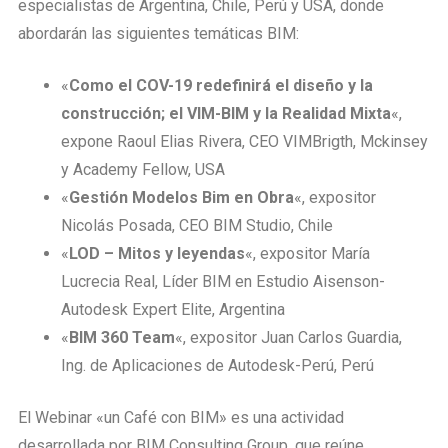
especialistas de Argentina, Chile, Perú y USA, donde
abordarán las siguientes temáticas BIM:
«
Como el COV-19 redefinirá el diseño y la
construcción; el VIM-BIM y la Realidad Mixta
«,
expone Raoul Elias Rivera, CEO VIMBrigth, Mckinsey
y Academy Fellow, USA
«
Gestión Modelos Bim en Obra
«, expositor
Nicolás Posada, CEO BIM Studio, Chile
«
LOD – Mitos y leyendas
«, expositor María
Lucrecia Real, Líder BIM en Estudio Aisenson-
Autodesk Expert Elite, Argentina
«
BIM 360 Team
«, expositor Juan Carlos Guardia,
Ing. de Aplicaciones de Autodesk-Perú, Perú
El Webinar «un Café con BIM» es una actividad
desarrollada por BIM Consulting Group, que reúne